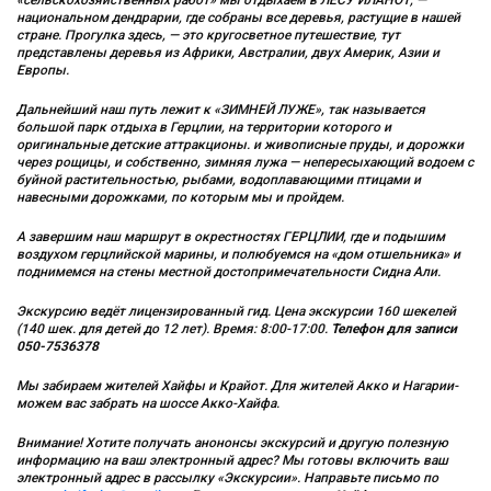
национальном дендрарии, где собраны все деревья, растущие в нашей
стране. Прогулка здесь, — это кругосветное путешествие, тут
представлены деревья из Африки, Австралии, двух Америк, Азии и
Европы.
Дальнейший наш путь лежит к «ЗИМНЕЙ ЛУЖЕ», так называется
большой парк отдыха в Герцлии, на территории которого и
оригинальные детские аттракционы. и живописные пруды, и дорожки
через рощицы, и собственно, зимняя лужа — непересыхающий водоем с
буйной растительностью, рыбами, водоплавающими птицами и
навесными дорожками, по которым мы и пройдем.
А завершим наш маршрут в окрестностях ГЕРЦЛИИ, где и подышим
воздухом герцлийской марины, и полюбуемся на «дом отшельника» и
поднимемся на стены местной достопримечательности Сидна Али.
Экскурсию ведёт лицензированный гид. Цена экскурсии 160 шекелей
(140 шек. для детей до 12 лет). Время: 8:00-17:00.
Телефон для записи
050-7536378
Мы забираем жителей Хайфы и Крайот. Для жителей Акко и Нагарии-
можем вас забрать на шоссе Акко-Хайфа.
Внимание! Хотите получать анононсы экскурсий и другую полезную
информацию на ваш электронный адрес? Мы готовы включить ваш
электронный адрес в рассылку «Экскурсии». Направьте письмо по