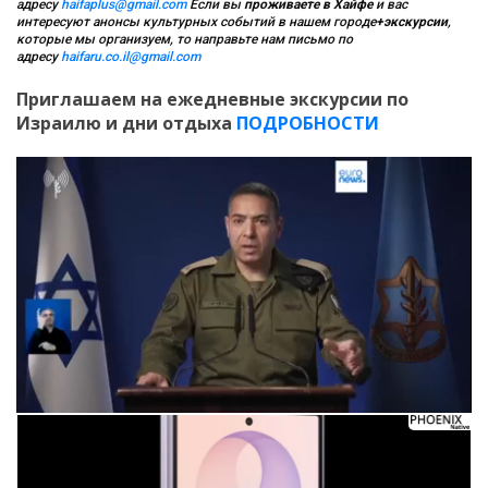
адресу
haifaplus@gmail.com
Если вы
проживаете в Хайфе
и вас
интересуют анонсы культурных событий в нашем городе
+экскурсии
,
которые мы организуем, то направьте нам письмо по
адресу
haifaru.co.il@gmail.com
Приглашаем на ежедневные экскурсии по
Израилю и дни отдыха
ПОДРОБНОСТИ