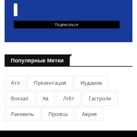
Популярные Метки
Атл
Презентация
Иудаизм
Вокзал
Ав
Лгбт
Гастроли
Ракевель
Происш
Аврия