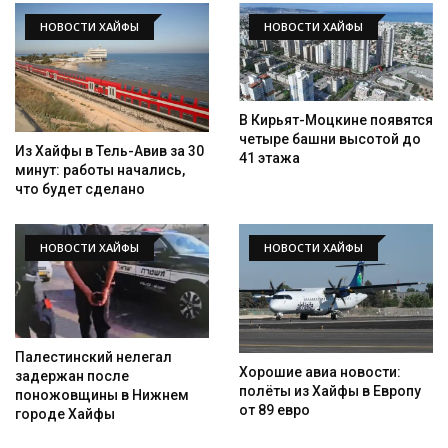
НОВОСТИ ХАЙФЫ
НОВОСТИ ХАЙФЫ
В Кирьят-Моцкине появятся
четыре башни высотой до
Из Хайфы в Тель-Авив за 30
41 этажа
минут: работы начались,
что будет сделано
НОВОСТИ ХАЙФЫ
НОВОСТИ ХАЙФЫ
Палестинский нелегал
Хорошие авиа новости:
задержан после
полёты из Хайфы в Европу
поножовщины в Нижнем
от 89 евро
городе Хайфы