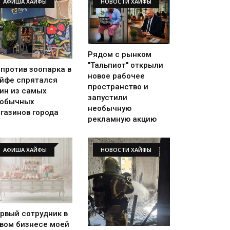
АФИША ХАЙФЫ
НОВОСТИ ХАЙФЫ
Рядом с рынком
"Тальпиот" открыли
против зоопарка в
новое рабочее
йфе спрятался
пространство и
ин из самых
запустили
еобычных
необычную
газинов города
рекламную акцию
АФИША ХАЙФЫ
НОВОСТИ ХАЙФЫ
рвый сотрудник в
вом бизнесе моей