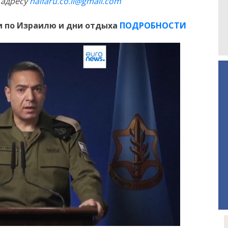
 адресу
haifaru.co.il@gmail.com
 по Израилю и дни отдыха
ПОДРОБНОСТИ