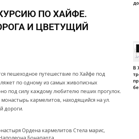
до
КУРСИЮ ПО ХАЙФЕ.
ОРОГА И ЦВЕТУЩИЙ
В 
тся пешеходное путешествие по Хайфе под
тр
пр
оляжет по одному из самых живописных
бе
оно под силу каждому любителю пеших прогулок.
в монастырь кармелитов, находящийся на ул.
й дороги.
онастыря Ордена кармелитов Стела марис,
Наполеона Бонапарта,