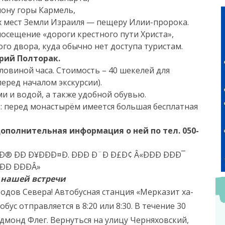
лону горы Кармель,
х мест Земли Израиля — пещеру Илии-пророка.
осещение «дороги крестного пути Христа»,
о двора, куда обычно нет доступа туристам.
рий Полторак.
ловиной часа. Стоимость – 40 шекелей для
перед началом экскурсии).
и и водой, а также удобной обувью.
: перед монастырём имеется большая бесплатная
дополнительная информация о ней по тел. 050-
 нашей встречи
дов Севера! Автобусная станция «Мерказит ха-
бус отправляется в 8:20 или 8:30. В течение 30
дмонд Флег. Вернуться на улицу Черняховский,