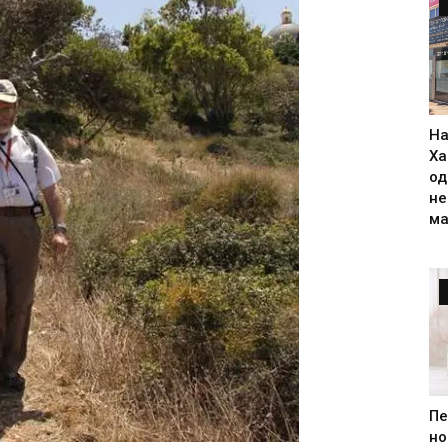
На
Ха
од
н
ма
Пе
но