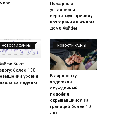
чери
Пожарные
установили
вероятную причину
возгорания в жилом
доме Хайфы
НОВОСТИ ХАЙФЫ
НОВОСТИ ХАЙФЫ
Хайфе бьют
евогу: более 130
В аэропорту
евышений уровня
задержан
нзола за неделю
осужденный
педофил,
скрывавшийся за
границей более 10
лет