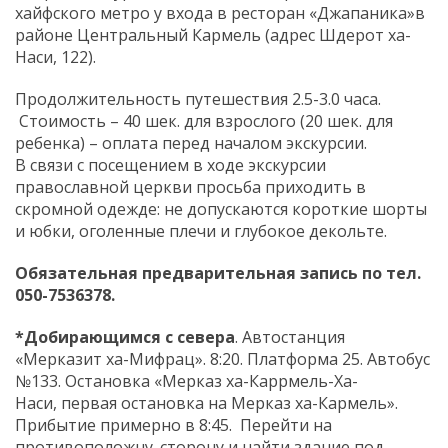
хайфского метро у входа в ресторан «Джапаника»в
районе Центральный Кармель (адрес Шдерот ха-
Наси, 122).
Продолжительность путешествия 2.5-3.0 часа.
Стоимость – 40 шек. для взрослого (20 шек. для
ребенка) – оплата перед началом экскурсии.
В связи с посещением в ходе экскурсии
православной церкви просьба приходить в
скромной одежде: не допускаются короткие шорты
и юбки, оголенные плечи и глубокое декольте.
Обязательная предварительная запись по тел.
050-7536378.
*Добирающимся с севера
. Автостанция
«Мерказит ха-Мифрац». 8:20. Платформа 25. Автобус
№133. Остановка «Мерказ ха-Каррмель-Ха-
Наси, первая остановка на Мерказ ха-Кармель».
Прибытие примерно в 8:45. Перейти на
противоположну. сторону и найти здание под