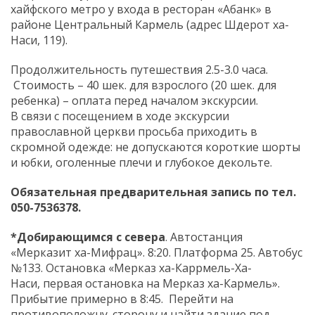
хайфского метро у входа в ресторан «Абанк» в
районе Центральный Кармель (адрес Шдерот ха-
Наси, 119).
Продолжительность путешествия 2.5-3.0 часа.
Стоимость – 40 шек. для взрослого (20 шек. для
ребенка) – оплата перед началом экскурсии.
В связи с посещением в ходе экскурсии
православной церкви просьба приходить в
скромной одежде: не допускаются короткие шорты
и юбки, оголенные плечи и глубокое декольте.
Обязательная предварительная запись по тел.
050-7536378.
*Добирающимся с севера
. Автостанция
«Мерказит ха-Мифрац». 8:20. Платформа 25. Автобус
№133. Остановка «Мерказ ха-Каррмель-Ха-
Наси, первая остановка на Мерказ ха-Кармель».
Прибытие примерно в 8:45. Перейти на
противоположну. сторону и найти здание под