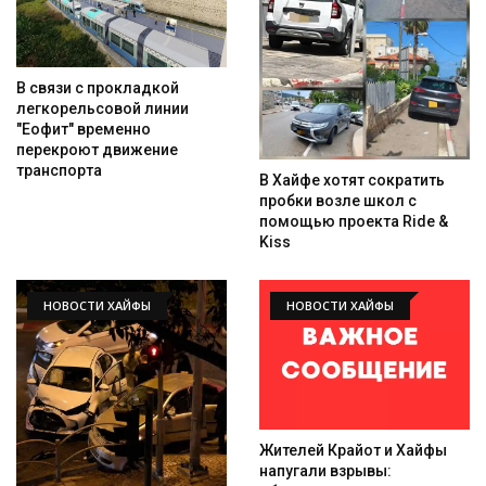
В связи с прокладкой
легкорельсовой линии
"Еофит" временно
перекроют движение
транспорта
В Хайфе хотят сократить
пробки возле школ с
помощью проекта Ride &
Kiss
НОВОСТИ ХАЙФЫ
НОВОСТИ ХАЙФЫ
Жителей Крайот и Хайфы
напугали взрывы: