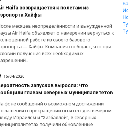
Ва
Air Haifa возвращается к полётам из
Ис
аэропорта Хайфы
Но
Т
После месяцев неопределённости и вынужденной
Т
аузы Air Haifa объявляет о намерении вернуться к
олноценной работе из своего базового
эропорта — Хайфы. Компания сообщает, что при
словии получения всех необходимых
азрешений...
16/04/2026
Вероятность запусков выросла: что
сообщили главам северных муниципалитетов
На фоне сообщений о возможном достижении
оглашения о прекращении огня сегодня вечером
ежду Израилем и "Хизбаллой", в северных
муниципалитетах получили обновлённые