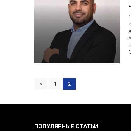
М
д
М
«
1
2
ПОПУЛЯРНЫЕ СТАТЬИ