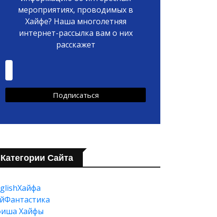
мероприятиях, проводимых в
Хайфе? Наша многолетняя
интернет-рассылка вам о них
расскажет
Категории Сайта
glishХайфа
йФантастика
фиша Хайфы