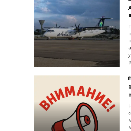
п
п
а
у
р
с
м