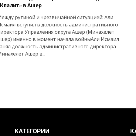
«Клалит» в Ашер
ежду рутиной и чрезвычайной ситуацией: Али
Исмаил вступил в должность административного
иректора Управления округа Ашер (Минахелет
Ашер) именно в момент начала войныАли Исмаил
занял должность административного директора
инахелет Ашер в...
KАТЕГОРИИ
К