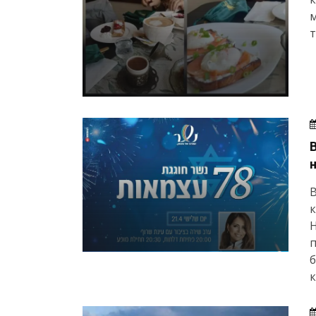
т
В
к
п
б
к