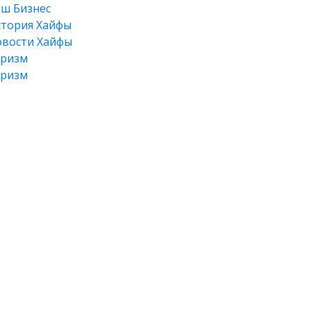
ш Бизнес
тория Хайфы
вости Хайфы
уризм
уризм