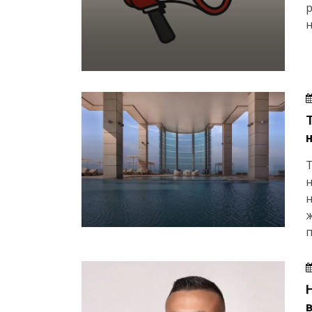
р
н
Т
н
ж
п