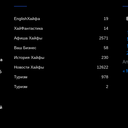
EnglishХайфа
19
XайФантастика
14
Афиша Хайфы
2571
Ваш Бизнес
58
История Хайфы
230
ба
Ап
Новости Хайфы
12622
« 
6
Туризм
978
Туризм
2
я
й