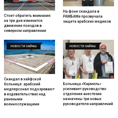
На фоне скандала в
Стоит обратить внимание:
РАМБАМе прозвучала
на три дня изменится
защита арабских медиков
движение поездов в
северном направлении
НОВОСТИ ХАЙФЫ
НОВОСТИ ХАЙФЫ
Скандал в хайфской
Больница «Кармель»
больнице: арабский
усиливает руководство
медперсонал подозревают
отделения анестезии:
в издевательствах над
назначены три новых
ранеными
руководителя направлений
военнослужащими