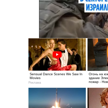
Sensual Dance Scenes We Saw In
Огонь на ю
Movies
здание Эле
пожар - Но
Реклама