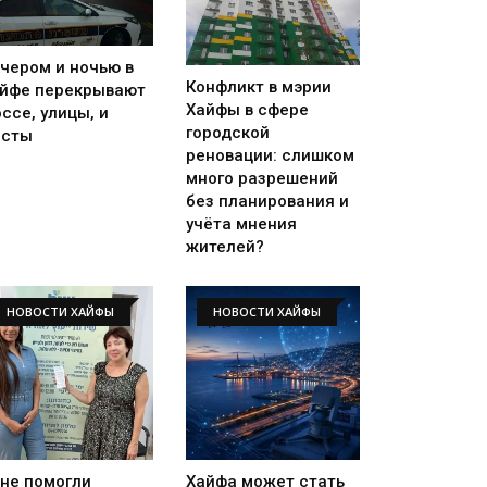
чером и ночью в
Конфликт в мэрии
йфе перекрывают
Хайфы в сфере
ссе, улицы, и
городской
осты
реновации: слишком
много разрешений
без планирования и
учёта мнения
жителей?
НОВОСТИ ХАЙФЫ
НОВОСТИ ХАЙФЫ
не помогли
Хайфа может стать