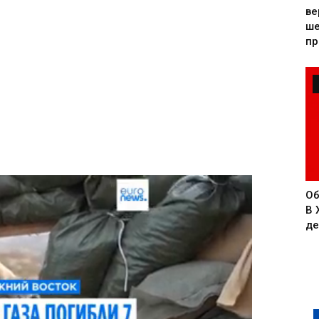
ве
ше
пр
Об
В 
де