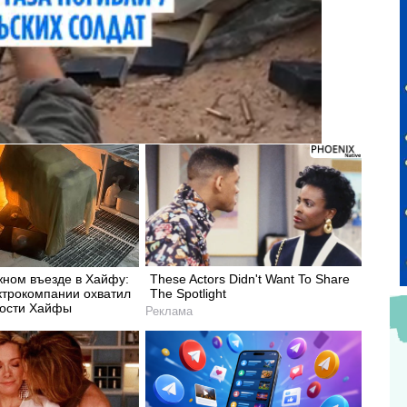
жном въезде в Хайфу:
These Actors Didn't Want To Share
ктрокомпании охватил
The Spotlight
вости Хайфы
Реклама