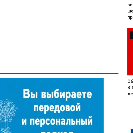
ве
ше
пр
Об
В 
де