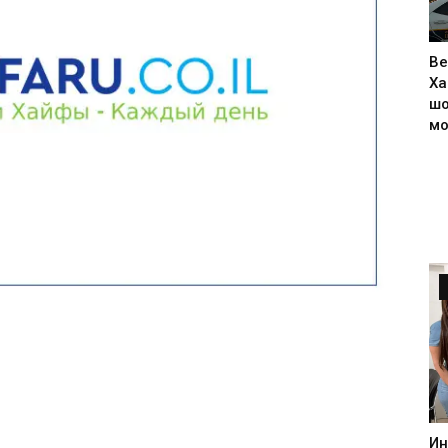
Ве
Ха
шо
м
Ин