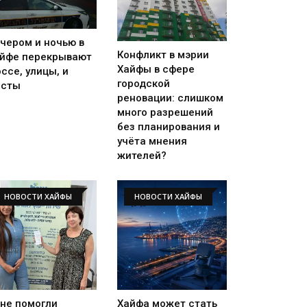
чером и ночью в
Конфликт в мэрии
йфе перекрывают
Хайфы в сфере
ссе, улицы, и
городской
осты
реновации: слишком
много разрешений
без планирования и
учёта мнения
жителей?
НОВОСТИ ХАЙФЫ
НОВОСТИ ХАЙФЫ
не помогли
Хайфа может стать