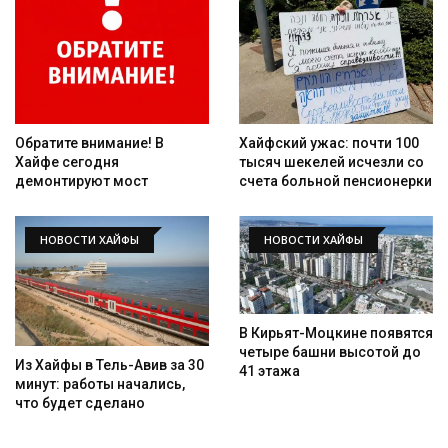
Обратите внимание! В
Хайфский ужас: почти 100
Хайфе сегодня
тысяч шекелей исчезли со
демонтируют мост
счета больной пенсионерки
НОВОСТИ ХАЙФЫ
НОВОСТИ ХАЙФЫ
В Кирьят-Моцкине появятся
четыре башни высотой до
Из Хайфы в Тель-Авив за 30
41 этажа
минут: работы начались,
что будет сделано