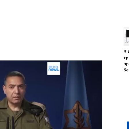
В 
тр
пр
бе