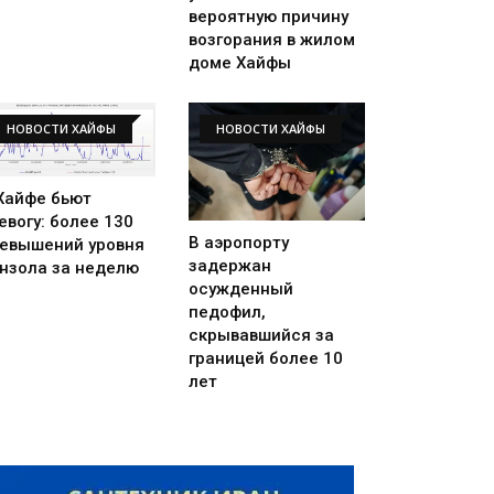
вероятную причину
возгорания в жилом
доме Хайфы
НОВОСТИ ХАЙФЫ
НОВОСТИ ХАЙФЫ
Хайфе бьют
евогу: более 130
В аэропорту
евышений уровня
задержан
нзола за неделю
осужденный
педофил,
скрывавшийся за
границей более 10
лет