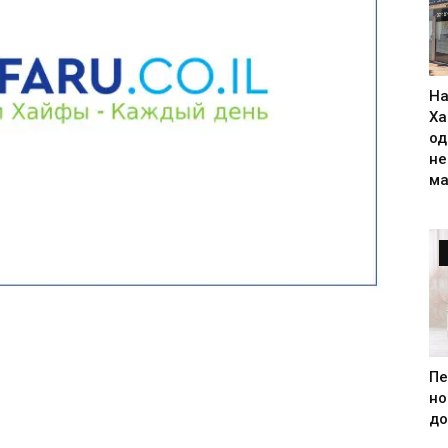
На
Ха
од
н
ма
Пе
но
до