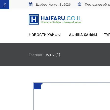
Шабес , Август 8 , 2026
Последнее обнов
НОВОСТИ ХАЙФЫ
АФИША ХАЙФЫ
ТУ
-
-
vzriv (1)
Главная