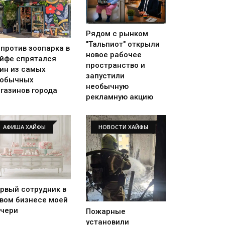
Рядом с рынком
"Тальпиот" открыли
против зоопарка в
новое рабочее
йфе спрятался
пространство и
ин из самых
запустили
еобычных
необычную
газинов города
рекламную акцию
АФИША ХАЙФЫ
НОВОСТИ ХАЙФЫ
рвый сотрудник в
вом бизнесе моей
чери
Пожарные
установили