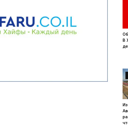
Об
В 
де
Из
Ав
ра
чт