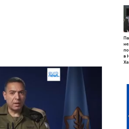
Па
не
по
в 
Х