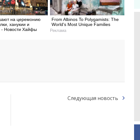
шают на церемонию
From Albinos To Polygamists: The
лки, ханукии и
World's Most Unique Families
 - Новости Хайфы
Реклама
Следующая новость