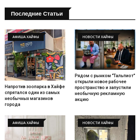
Последние Статьи
АФИША ХАЙФЫ
НОВОСТИ ХАЙФЫ
Рядом с рынком "Тальпиот"
открыли новое рабочее
Напротив зоопарка в Хайфе
пространство и запустили
спрятался один из самых
необычную рекламную
необычных магазинов
акцию
города
АФИША ХАЙФЫ
НОВОСТИ ХАЙФЫ