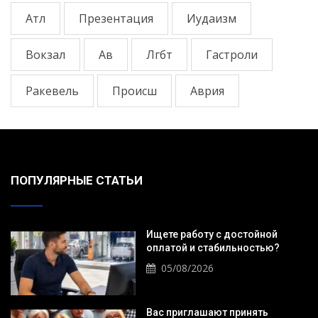
Атл
Презентация
Иудаизм
Вокзал
Ав
Лгбт
Гастроли
Ракевель
Происш
Аврия
ПОПУЛЯРНЫЕ СТАТЬИ
Ищете работу с достойной
оплатой и стабильностью?
05/08/2026
Вас приглашают принять