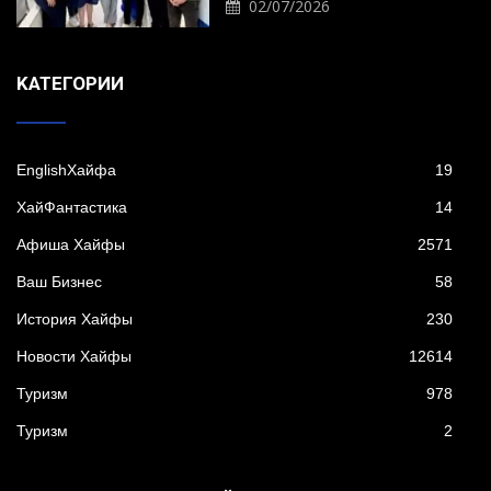
02/07/2026
KАТЕГОРИИ
EnglishХайфа
19
XайФантастика
14
Афиша Хайфы
2571
Ваш Бизнес
58
История Хайфы
230
Новости Хайфы
12614
Туризм
978
Туризм
2