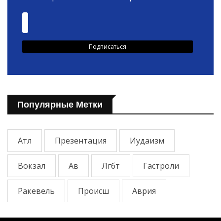
Популярные Метки
Атл
Презентация
Иудаизм
Вокзал
Ав
Лгбт
Гастроли
Ракевель
Происш
Аврия