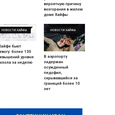
вероятную причину
возгорания в жилом
доме Хайфы
НОВОСТИ ХАЙФЫ
НОВОСТИ ХАЙФЫ
Хайфе бьют
евогу: более 130
В аэропорту
евышений уровня
задержан
нзола за неделю
осужденный
педофил,
скрывавшийся за
границей более 10
лет