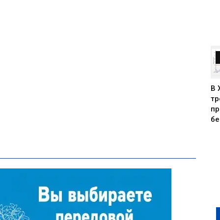
В 
тр
пр
бе