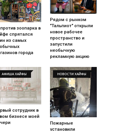
Рядом с рынком
"Тальпиот" открыли
против зоопарка в
новое рабочее
йфе спрятался
пространство и
ин из самых
запустили
еобычных
необычную
газинов города
рекламную акцию
АФИША ХАЙФЫ
НОВОСТИ ХАЙФЫ
рвый сотрудник в
вом бизнесе моей
чери
Пожарные
установили