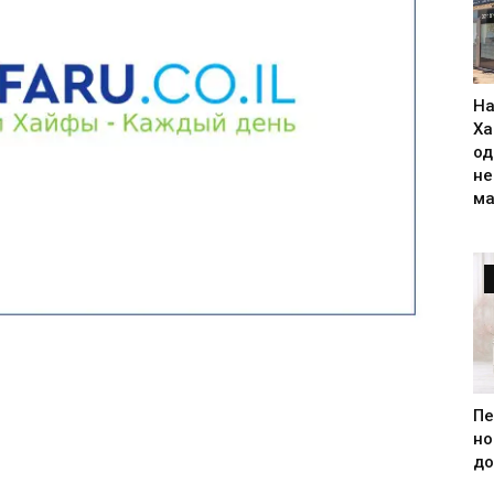
На
Ха
од
н
ма
Пе
но
до