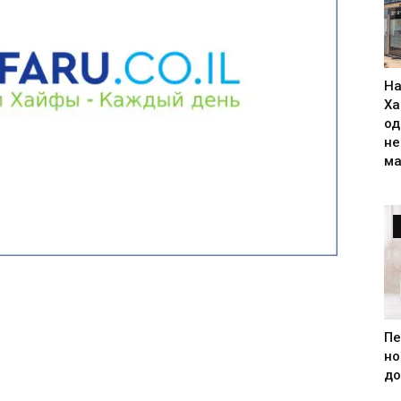
На
Ха
од
н
ма
Пе
но
до