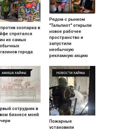
Рядом с рынком
"Тальпиот" открыли
против зоопарка в
новое рабочее
йфе спрятался
пространство и
ин из самых
запустили
еобычных
необычную
газинов города
рекламную акцию
АФИША ХАЙФЫ
НОВОСТИ ХАЙФЫ
рвый сотрудник в
вом бизнесе моей
чери
Пожарные
установили