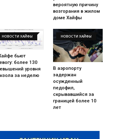
вероятную причину
возгорания в жилом
доме Хайфы
НОВОСТИ ХАЙФЫ
НОВОСТИ ХАЙФЫ
Хайфе бьют
евогу: более 130
В аэропорту
евышений уровня
задержан
нзола за неделю
осужденный
педофил,
скрывавшийся за
границей более 10
лет