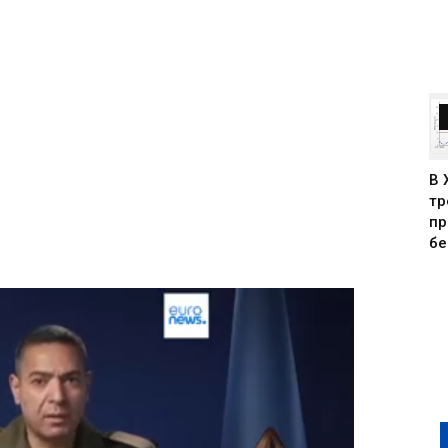
В 
тр
пр
бе