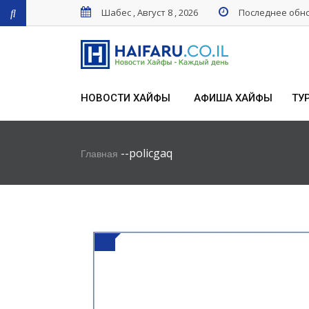
Шабес , Август 8 , 2026
Последнее обнов
НОВОСТИ ХАЙФЫ
АФИША ХАЙФЫ
ТУ
-
-
policgaq
Главная