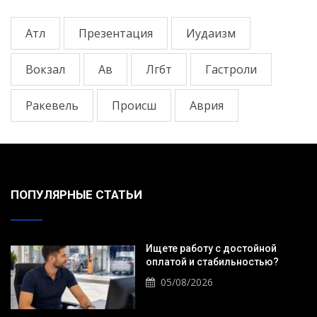
Атл
Презентация
Иудаизм
Вокзал
Ав
Лгбт
Гастроли
Ракевель
Происш
Аврия
ПОПУЛЯРНЫЕ СТАТЬИ
Ищете работу с достойной
оплатой и стабильностью?
05/08/2026