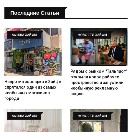
Последние Статьи
АФИША ХАЙФЫ
НОВОСТИ ХАЙФЫ
Рядом с рынком "Тальпиот"
открыли новое рабочее
Напротив зоопарка в Хайфе
пространство и запустили
спрятался один из самых
необычную рекламную
необычных магазинов
акцию
города
АФИША ХАЙФЫ
НОВОСТИ ХАЙФЫ