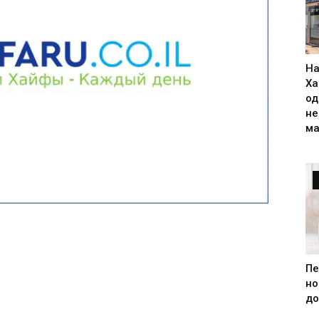
На
Ха
од
н
ма
Пе
но
до