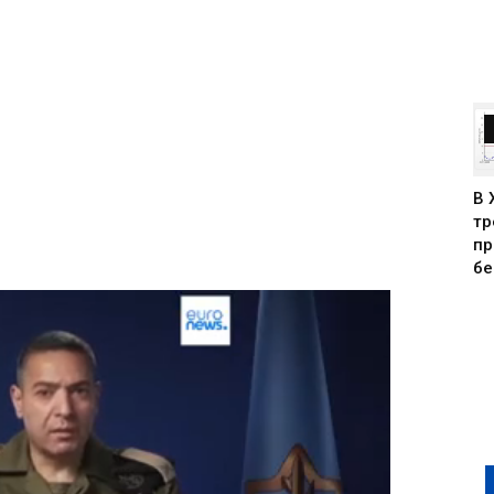
В 
тр
пр
бе