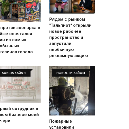
Рядом с рынком
"Тальпиот" открыли
против зоопарка в
новое рабочее
йфе спрятался
пространство и
ин из самых
запустили
еобычных
необычную
газинов города
рекламную акцию
АФИША ХАЙФЫ
НОВОСТИ ХАЙФЫ
рвый сотрудник в
вом бизнесе моей
чери
Пожарные
установили