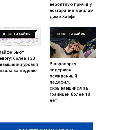
вероятную причину
возгорания в жилом
доме Хайфы
НОВОСТИ ХАЙФЫ
НОВОСТИ ХАЙФЫ
Хайфе бьют
евогу: более 130
В аэропорту
евышений уровня
задержан
нзола за неделю
осужденный
педофил,
скрывавшийся за
границей более 10
лет