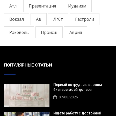
Атл
Презентация
Иудаизм
Вокзал
Ав
Лгбт
Гастроли
Ракевель
Происш
Аврия
ПОПУЛЯРНЫЕ СТАТЬИ
Первый сотрудник в новом
бизнесе моей дочери
07/08/2026
Ищете работу с достойной