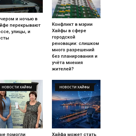
чером и ночью в
Конфликт в мэрии
йфе перекрывают
Хайфы в сфере
ссе, улицы, и
городской
осты
реновации: слишком
много разрешений
без планирования и
учёта мнения
жителей?
НОВОСТИ ХАЙФЫ
НОВОСТИ ХАЙФЫ
не помогли
Хайфа может стать