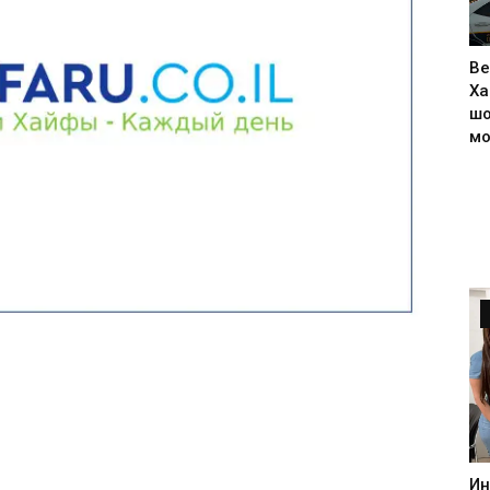
Ве
Ха
шо
м
Ин