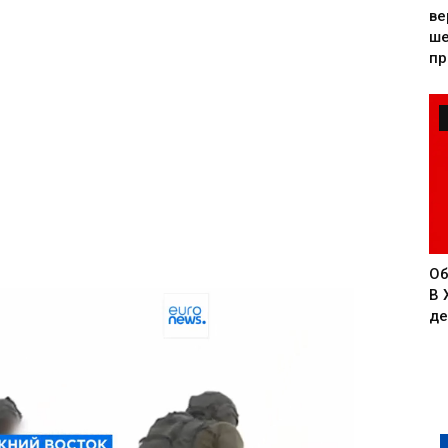
ве
ше
пр
Об
В 
де