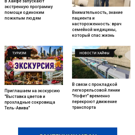
В Хайфе запускают
экстренную программу
помощи одиноким
Внимательность, знание
пожилым людям
пациента и
настороженность: врач
семейной медицины,
который спас жизнь
ТУРИЗМ
НОВОСТИ ХАЙФЫ
В связи с прокладкой
легкорельсовой линии
Приглашаем на экскурсию
"Нофит" временно
"Выставка цветов и
перекроют движение
прохладные сокровища
транспорта
Тель-Авива"