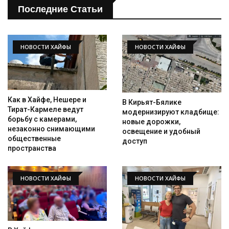
Последние Статьи
НОВОСТИ ХАЙФЫ
НОВОСТИ ХАЙФЫ
Как в Хайфе, Нешере и
В Кирьят-Бялике
Тират-Кармеле ведут
модернизируют кладбище:
борьбу с камерами,
новые дорожки,
незаконно снимающими
освещение и удобный
общественные
доступ
пространства
НОВОСТИ ХАЙФЫ
НОВОСТИ ХАЙФЫ