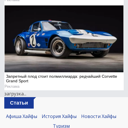
Запретный плод стоит полмиллиарда: редчайший Corvette
Grand Sport
Реклама
загрузка...
Статьи
Афиша Хайфы
История Хайфы
Новости Хайфы
Туризм