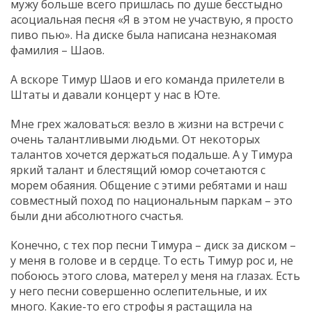
мужу больше всего пришлась по душе бесстыдно
асоциальная песня «Я в этом не участвую, я просто
пиво пью». На диске была написана незнакомая
фамилия – Шаов.
А вскоре Тимур Шаов и его команда прилетели в
Штаты и давали концерт у нас в Юте.
Мне грех жаловаться: везло в жизни на встречи с
очень талантливыми людьми. От некоторых
талантов хочется держаться подальше. А у Тимура
яркий талант и блестящий юмор сочетаются с
морем обаяния. Общение с этими ребятами и наш
совместный поход по национальным паркам – это
были дни абсолютного счастья.
Конечно, с тех пор песни Тимура – диск за диском –
у меня в голове и в сердце. То есть Тимур рос и, не
побоюсь этого слова, матерел у меня на глазах. Есть
у него песни совершенно ослепительные, и их
много. Какие-то его строфы я растащила на