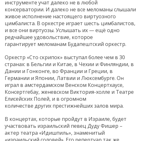
инструменте учат далеко не в любой
консерватории. И далеко не все меломаны слышали
живое исполнение настоящего виртуозного
цимбалиста. В оркестре играет шесть цимбалистов,
и все они виртуозы. Услышать их — ещё одно
редчайшее удовольствие, которое
гарантирует меломанам Будапештский оркестр.
Оркестр «Сто скрипок» выступал более чем в 30
странах: в Бельгии и Китае, в Чехии и Финляндии, в
Дании и Гонконге, во Франции и Греции, в
Германии и Японии, Латвии и Люксембурге. Он
играл в амстердамском Венском Концертхаусе,
Консертгебау, женевском Виктория-холле и Театре
Елисейских Полей, и в огромном
количестве других престижнейших залов мира.
В концертах, которые пройдут в Израиле, будет
участвовать израильский певец Дуду Фишер –
актер театра «Идишпиль», знаменитый
«израильский соловей». Его репертуар так же