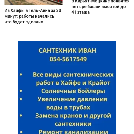
В Кирьят-Моцкине появятся
четыре башни высотой до
Из Хайфы в Тель-Авив за 30
41 этажа
минут: работы начались,
что будет сделано