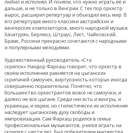
любил и исполнял. И поняли, что нужно играть её и
дальше, и не только в Венгрии. С тех пор оркестр
вырос, расширил репертуар и объездил весь мир. В
его репертуаре много классики австрийских и
венгерских композиторов, много народной музыки.
Хачатурян, Берлиоз, Штраус, Лист, Чайковский,
Брамс, Россини прекрасно сочетаются с народными
и популярными мелодиями.
Художественный руководитель «Ста
скрипок» Нандор Фаркаш говорит, что оркестр в
своём исполнении равняется на цыганских
скрипачей-самоучек, виртуозность которых иногда
совершенно поразительна. Понятно, что
большинство оркестрантов вовсе не самоучки, и
далеко не все цыгане. Среди них есть и венгры, и
украинцы, и евреи, но стилистически их исполнение
наследует цыганскому духу свободы и
импровизации. Сам Фаркаш родился в семье
профессиональных музыкантов, учился играть на
скрипке с шести лет, был победителем множества