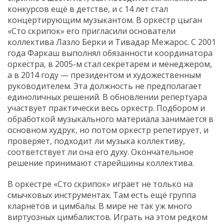
конкурсов ещё в детстве, и с 14 лет стал
концертирующим музыкантом. В оркестр цыган
«Сто скрипок» его пригласили основатели
коллектива Лазло Берки и Тивадар Межарос. С 2001
года Фаркаш выполнял обязанности координатора
оркестра, в 2005-м стал секретарем и менеджером,
а в 2014 году — президентом и художественным
руководителем. Эта должность не предполагает
единоличных решений. В обновлении репертуара
участвует практически весь оркестр. Подбором и
обработкой музыкального материала занимается в
основном худрук, но потом оркестр репетирует, и
проверяет, подходит ли музыка коллективу,
соответствует ли она его духу. Окончательное
решение принимают старейшины коллектива.
В оркестре «Сто скрипок» играет не только на
смычковых инструментах. Там есть ещё группа
кларнетов и цимбалы. В мире не так уж много
виртуозных цимбалистов. Играть на этом редком