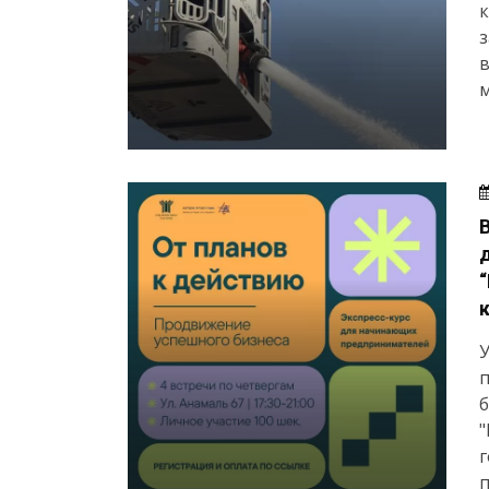
з
в
м
У
б
"
г
п