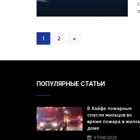
с
п
1
2
»
ПОПУЛЯРНЫЕ СТАТЬИ
В Хайфе пожарные
спасли жильцов во
время пожара в жило
доме
07/08/2026