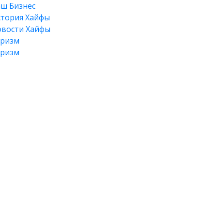
ш Бизнес
тория Хайфы
вости Хайфы
уризм
уризм