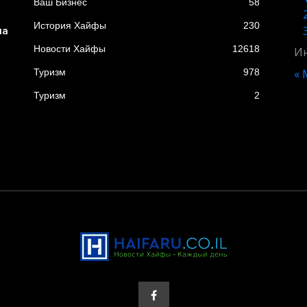
Ваш Бизнес
58
История Хайфы
230
ла
Новости Хайфы
12618
И
Туризм
978
« 
Туризм
2