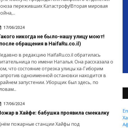
Союза переживших Катастрофу!Вторая мировая
ойна,...
17/06/2024
Такого никогда не было-нашу улицу моют!
после обращения в HaifaRu.co.il)
едавно в редакцию HaifaRu.co.il обратилась
итательница по имени Наталья. Она рассказала о
ом, что состояние отрезка улицы ха-Гиборим
напротив одноименной остановки находится в
райнем запустении. Уборщик был здесь, по
ловам...
17/06/2024
En
Пожар в Хайфе: бабушка проявила смекалку
Xа
Днём пожарные станции Хайфы под
А