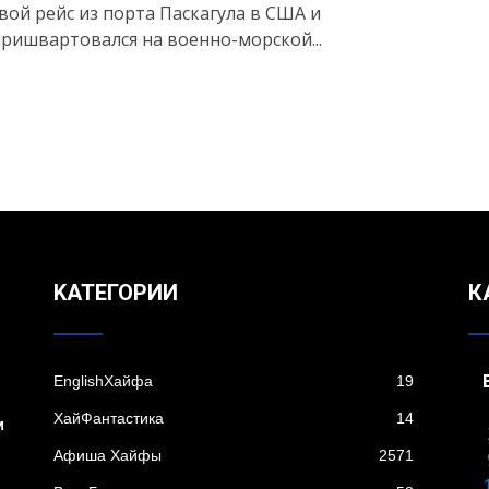
вой рейс из порта Паскагула в США и
ришвартовался на военно-морской...
KАТЕГОРИИ
К
EnglishХайфа
19
XайФантастика
14
м
Афиша Хайфы
2571