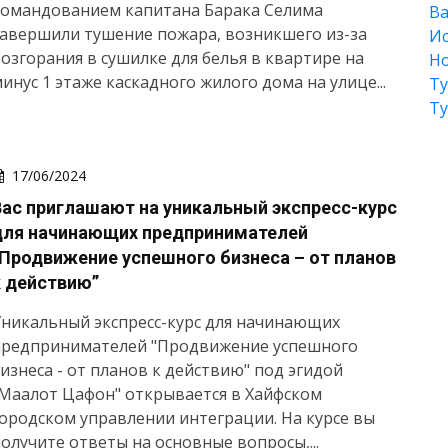
командованием капитана Барака Селима
Ва
авершили тушение пожара, возникшего из-за
Ис
озгорания в сушилке для белья в квартире на
Но
инус 1 этаже каскадного жилого дома на улице...
Т
Т
17/06/2024
Вас приглашают на уникальный экспресс-курс
для начинающих предпринимателей
“Продвижение успешного бизнеса – от планов
к действию”
никальный экспресс-курс для начинающих
предпринимателей "Продвижение успешного
изнеса - от планов к действию" под эгидой
Маалот Цафон" открывается в Хайфском
ородском управлении интеграции. На курсе вы
олучите ответы на основные вопросы,...