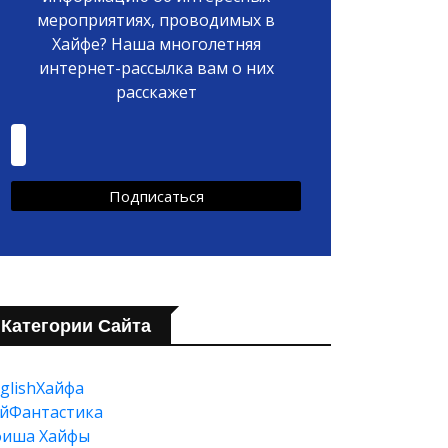
мероприятиях, проводимых в
Хайфе? Наша многолетняя
интернет-рассылка вам о них
расскажет
Категории Сайта
glishХайфа
йФантастика
фиша Хайфы