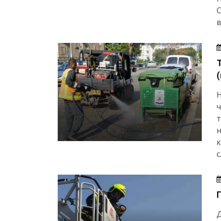
в
(
Н
ч
т
к
с