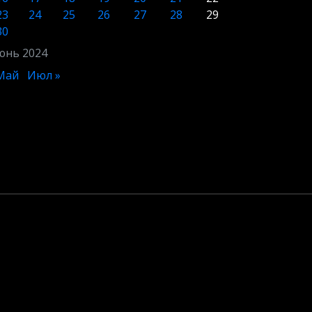
23
24
25
26
27
28
29
30
юнь 2024
Май
Июл »