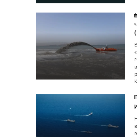
г
в
р
К
в
в