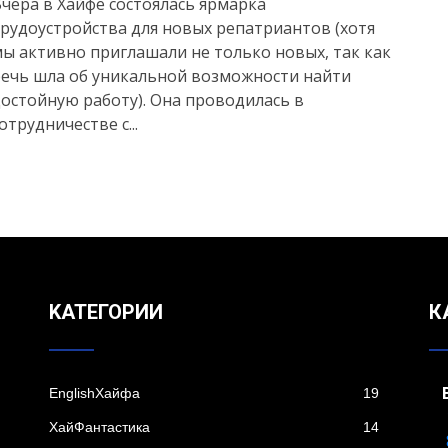
чера в Хайфе состоялась ярмарка
рудоустройства для новых репатриантов (хотя
ы активно приглашали не только новых, так как
ечь шла об уникальной возможности найти
остойную работу). Она проводилась в
отрудничестве с...
KАТЕГОРИИ
К
EnglishХайфа
19
XайФантастика
14