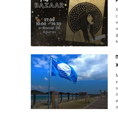
Х
с
н
н
м
э
п
и
л