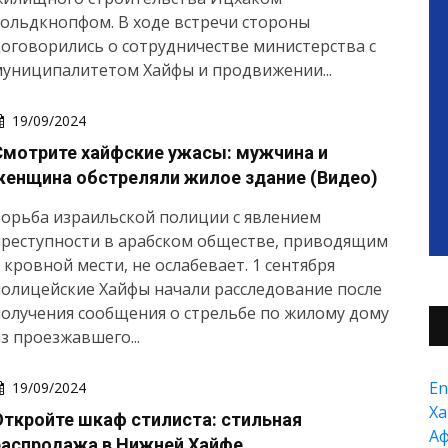
ольдкнопфом. В ходе встречи стороны
оговорились о сотрудничестве министерства с
униципалитетом Хайфы и продвижении...
19/09/2024
Смотрите хайфские ужасы: мужчина и
женщина обстреляли жилое здание (Видео)
орьба израильской полиции с явлением
преступности в арабском обществе, приводящим
 кровной мести, не ослабевает. 1 сентября
олицейские Хайфы начали расследование после
олучения сообщения о стрельбе по жилому дому
з проезжавшего...
En
19/09/2024
Xа
Откройте шкаф стилиста: стильная
А
распродажа в Нижней Хайфе