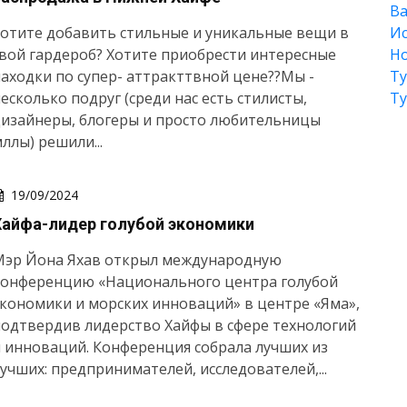
Ва
отите добавить стильные и уникальные вещи в
Ис
вой гардероб? Хотите приобрести интересные
Но
аходки по супер- аттракттвной цене??Мы -
Т
есколько подруг (среди нас есть стилисты,
Т
дизайнеры, блогеры и просто любительницы
ллы) решили...
19/09/2024
Хайфа-лидер голубой экономики
Мэр Йона Яхав открыл международную
конференцию «Национального центра голубой
кономики и морских инноваций» в центре «Яма»,
одтвердив лидерство Хайфы в сфере технологий
 инноваций. Конференция собрала лучших из
учших: предпринимателей, исследователей,...