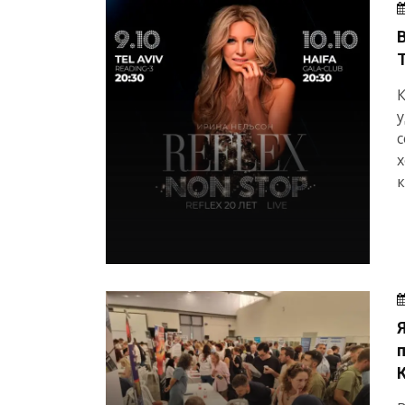
К
у
с
х
к