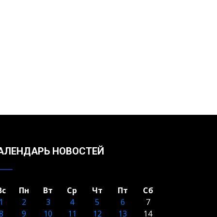
АЛЕНДАРЬ НОВОСТЕЙ
Вс
Пн
Вт
Ср
Чт
Пт
Сб
1
2
3
4
5
6
7
8
9
10
11
12
13
14