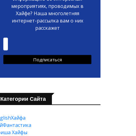
мероприятиях, проводимых в
Хайфе? Наша многолетняя
интернет-рассылка вам о них
расскажет
Категории Сайта
glishХайфа
йФантастика
фиша Хайфы