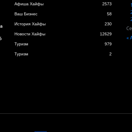
Афиша Хайфы
2573
Ваш Бизнес
58
История Хайфы
230
ба
Се
Новости Хайфы
12629
« 
6
Туризм
979
Туризм
2