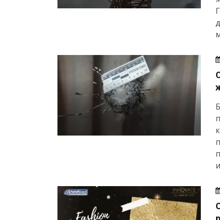
Г
д
м
Б
к
п
п
и