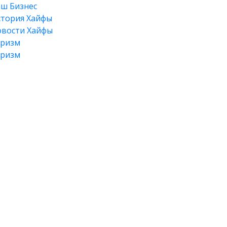
ш Бизнес
тория Хайфы
вости Хайфы
уризм
уризм