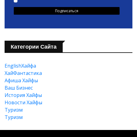
Категории Сайта
EnglishХайфа
XайФантастика
Афиша Хайфы
Ваш Бизнес
История Хайфы
Новости Хайфы
Туризм
Туризм