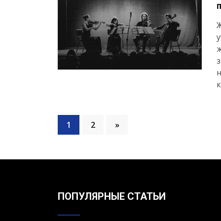
Ж
у
ж
з
н
к
1
2
»
ПОПУЛЯРНЫЕ СТАТЬИ