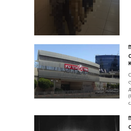
О
с
(
с