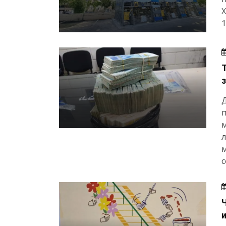
Х
1
Д
п
м
с