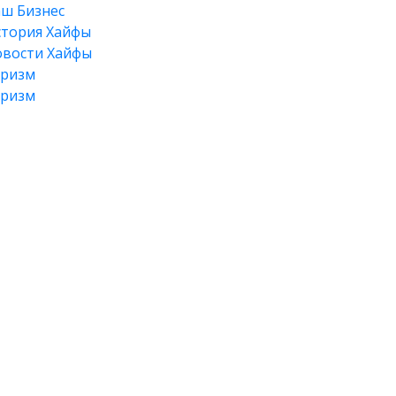
ш Бизнес
тория Хайфы
вости Хайфы
уризм
уризм