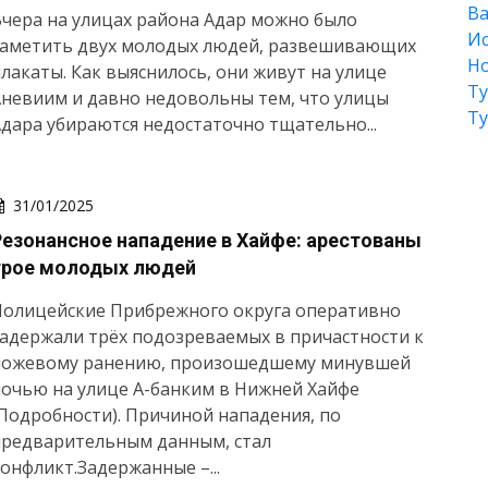
Ва
чера на улицах района Адар можно было
Ис
заметить двух молодых людей, развешивающих
Но
лакаты. Как выяснилось, они живут на улице
Т
невиим и давно недовольны тем, что улицы
Т
дара убираются недостаточно тщательно...
31/01/2025
Резонансное нападение в Хайфе: арестованы
трое молодых людей
Полицейские Прибрежного округа оперативно
адержали трёх подозреваемых в причастности к
ножевому ранению, произошедшему минувшей
очью на улице А-банким в Нижней Хайфе
Подробности). Причиной нападения, по
предварительным данным, стал
онфликт.Задержанные –...