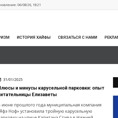
овление: 06/08/26, 18:21
РИЗМ
ИСТОРИЯ ХАЙФЫ
СВЯЗАТЬСЯ С НАМИ
РЕКЛА
31/01/2025
Плюсы и минусы карусельной парковки: опыт
читательницы Елизаветы
В июне прошлого года муниципальная компания
Яфэ Ноф» установила тройную карусельную
арковку на улице Капитана Стива в Нижней