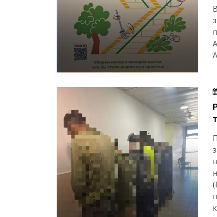
В
п
А
А
з
н
(
к