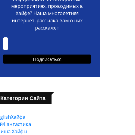
мероприятиях, проводимых в
Хайфе? Наша многолетняя
интернет-рассылка вам о них
расскажет
Категории Сайта
glishХайфа
йФантастика
фиша Хайфы