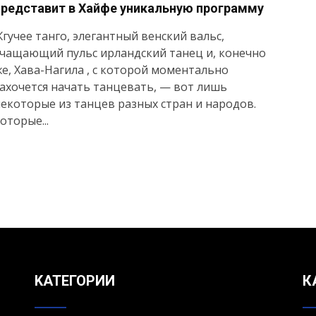
представит в Хайфе уникальную программу
гучее танго, элегантный венский вальс,
чащающий пульс ирландский танец и, конечно
е, Хава-Нагила , с которой моментально
ахочется начать танцевать, — вот лишь
екоторые из танцев разных стран и народов.
оторые...
KАТЕГОРИИ
К