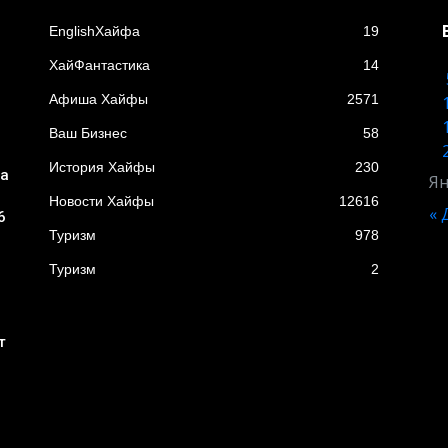
EnglishХайфа
19
XайФантастика
14
Афиша Хайфы
2571
Ваш Бизнес
58
История Хайфы
230
ба
Ян
Новости Хайфы
12616
« 
6
Туризм
978
Туризм
2
т