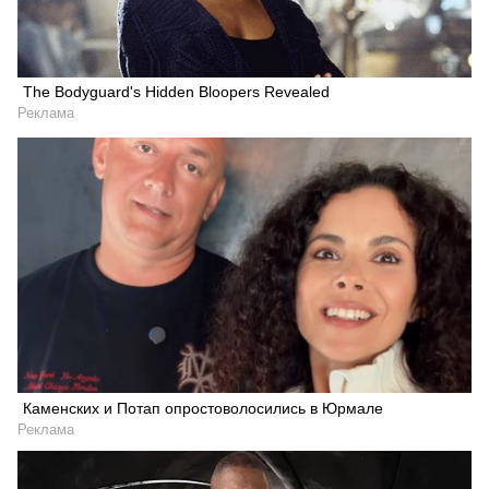
The Bodyguard's Hidden Bloopers Revealed
Реклама
Каменских и Потап опростоволосились в Юрмале
Реклама