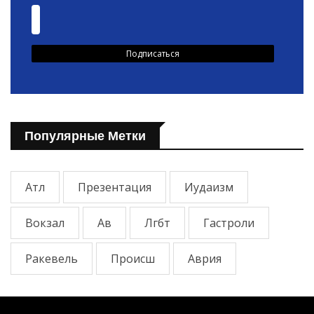
Популярные Метки
Атл
Презентация
Иудаизм
Вокзал
Ав
Лгбт
Гастроли
Ракевель
Происш
Аврия