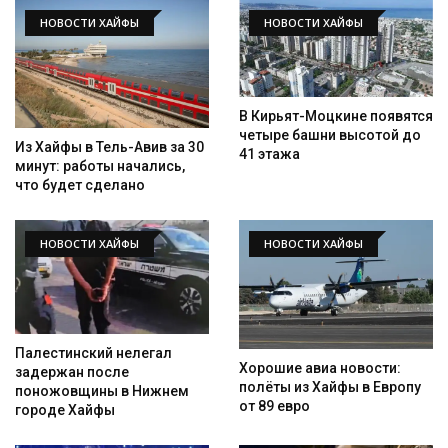
НОВОСТИ ХАЙФЫ
НОВОСТИ ХАЙФЫ
В Кирьят-Моцкине появятся
четыре башни высотой до
Из Хайфы в Тель-Авив за 30
41 этажа
минут: работы начались,
что будет сделано
НОВОСТИ ХАЙФЫ
НОВОСТИ ХАЙФЫ
Палестинский нелегал
Хорошие авиа новости:
задержан после
полёты из Хайфы в Европу
поножовщины в Нижнем
от 89 евро
городе Хайфы