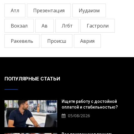
Атл
Презентация
Иудаизм
Вокзал
Ав
Лгбт
Гастроли
Ракевель
Происш
Аврия
ПОПУЛЯРНЫЕ СТАТЬИ
Ищете работу с достойной
оплатой и стабильностью?
05/08/2026