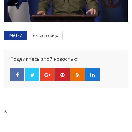
Метки
технион хайфа
Поделитесь этой новостью!
x