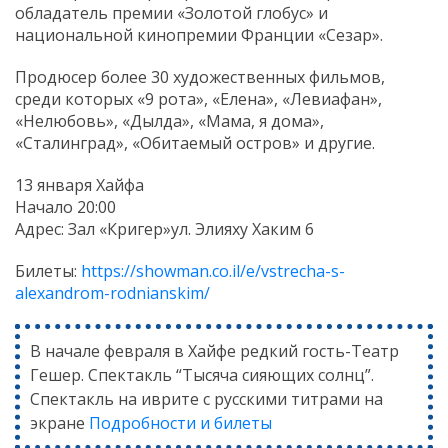
обладатель премии «Золотой глобус» и
национальной кинопремии Франции «Сезар».
Продюсер более 30 художественных фильмов,
среди которых «9 рота», «Елена», «Левиафан»,
«Нелюбовь», «Дылда», «Мама, я дома»,
«Сталинград», «Обитаемый остров» и другие.
13 января Хайфа
Начало 20:00
Адрес: Зал «Кригер»ул. Элияху Хаким 6
Билеты:
https://showman.co.il/e/vstrecha-s-
alexandrom-rodnianskim/
В начале февраля в Хайфе редкий гость-Театр
Гешер. Спектакль “Тысяча сияющих солнц”.
Спектакль на иврите с русскими титрами на
экране
Подробности и билеты