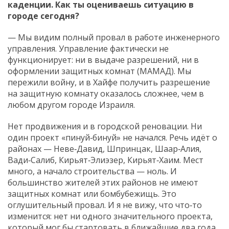
каденции. Как ты оцениваешь ситуацию в
городе сегодня?
— Мы видим полный провал в работе инженерного
управления. Управление фактически не
функционирует: ни в выдаче разрешений, ни в
оформлении защитных комнат (МАМАД). Мы
пережили войну, и в Хайфе получить разрешение
на защитную комнату оказалось сложнее, чем в
любом другом городе Израиля.
Нет продвижения и в городской реновации. Ни
один проект «пинуй‑бинуй» не начался. Речь идёт о
районах — Неве‑Давид, Шпринцак, Шаар‑Алия,
Вади‑Салиб, Кирьят‑Элиэзер, Кирьят‑Хаим. Мест
много, а начало строительства — ноль. И
большинство жителей этих районов не имеют
защитных комнат или бомбубежищь. Это
оглушительный провал. И я не вижу, что что‑то
изменится: нет ни одного значительного проекта,
который мог бы стартовать в ближайшие два года.