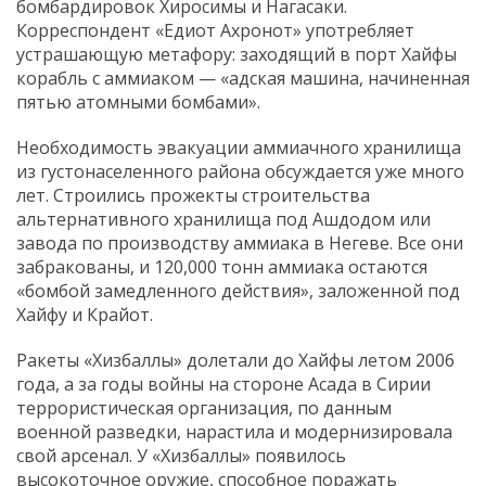
бомбардировок Хиросимы и Нагасаки.
Корреспондент «Едиот Ахронот» употребляет
устрашающую метафору: заходящий в порт Хайфы
корабль с аммиаком — «адская машина, начиненная
пятью атомными бомбами».
Необходимость эвакуации аммиачного хранилища
из густонаселенного района обсуждается уже много
лет. Строились прожекты строительства
альтернативного хранилища под Ашдодом или
завода по производству аммиака в Негеве. Все они
забракованы, и 120,000 тонн аммиака остаются
«бомбой замедленного действия», заложенной под
Хайфу и Крайот.
Ракеты «Хизбаллы» долетали до Хайфы летом 2006
года, а за годы войны на стороне Асада в Сирии
террористическая организация, по данным
военной разведки, нарастила и модернизировала
свой арсенал. У «Хизбаллы» появилось
высокоточное оружие, способное поражать