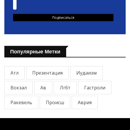
Популярные Метки
Атл
Презентация
Иудаизм
Вокзал
Ав
Лгбт
Гастроли
Ракевель
Происш
Аврия