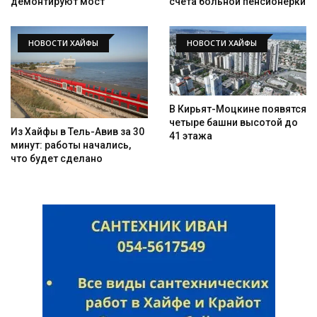
демонтируют мост
счета больной пенсионерки
НОВОСТИ ХАЙФЫ
НОВОСТИ ХАЙФЫ
В Кирьят-Моцкине появятся
четыре башни высотой до
Из Хайфы в Тель-Авив за 30
41 этажа
минут: работы начались,
что будет сделано