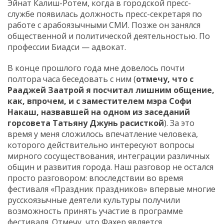
Эйнат Калиш-Ротем, когда в городской пресс-
службе появилась должность пресс-секретаря по
работе с арабоязычными СМИ. Позже он занялся
общественной и политической деятельностью. По
профессии Биадси — адвокат.
В конце прошлого года мне довелось почти
полтора часа беседовать с ним (
отмечу, что с
Рааджей Заатрой я посчитал лишним общение,
как, впрочем, и с заместителем мэра Софи
Накаш, назвавшей на одном из заседаний
горсовета Татьяну Джунь расисткой
). За это
время у меня сложилось впечатление человека,
которого действительно интересуют вопросы
мирного сосуществования, интеграции различных
общин и развития города. Наш разговор не остался
просто разговором: впоследствии во время
фестиваля «Праздник праздников» впервые многие
русскоязычные деятели культуры получили
возможность принять участие в программе
фестиваля. Отмечу, что Фахер является