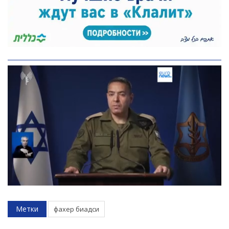
Искать
Метки
фахер биадси