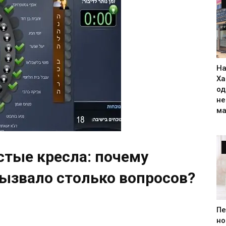
На
Ха
од
н
ма
стые кресла: почему
вызвало столько вопросов?
Пе
но