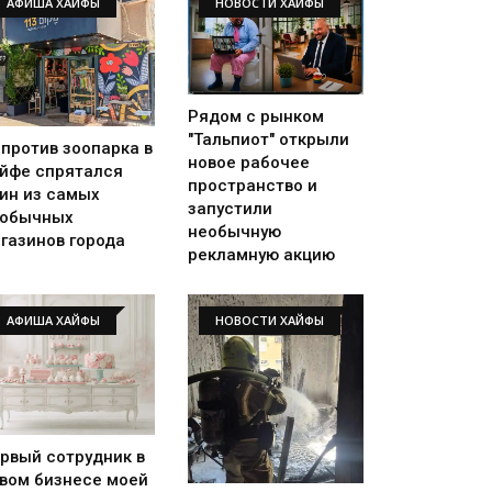
АФИША ХАЙФЫ
НОВОСТИ ХАЙФЫ
Рядом с рынком
"Тальпиот" открыли
против зоопарка в
новое рабочее
йфе спрятался
пространство и
ин из самых
запустили
еобычных
необычную
газинов города
рекламную акцию
АФИША ХАЙФЫ
НОВОСТИ ХАЙФЫ
рвый сотрудник в
вом бизнесе моей