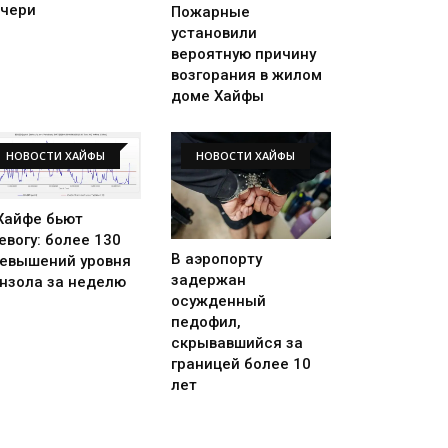
чери
Пожарные
установили
вероятную причину
возгорания в жилом
доме Хайфы
НОВОСТИ ХАЙФЫ
НОВОСТИ ХАЙФЫ
Хайфе бьют
евогу: более 130
В аэропорту
евышений уровня
задержан
нзола за неделю
осужденный
педофил,
скрывавшийся за
границей более 10
лет