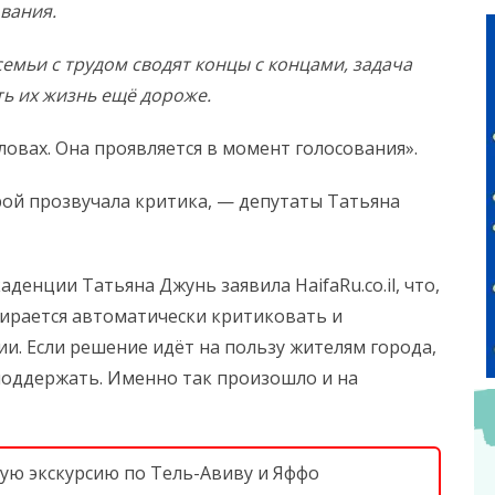
ования.
семьи с трудом сводят концы с концами, задача
ть их жизнь ещё дороже.
ловах. Она проявляется в момент голосования».
орой прозвучала критика, — депутаты Татьяна
енции Татьяна Джунь заявила HaifaRu.co.il, что,
бирается автоматически критиковать и
и. Если решение идёт на пользу жителям города,
поддержать. Именно так произошло и на
ную экскурсию по Тель-Авиву и Яффо