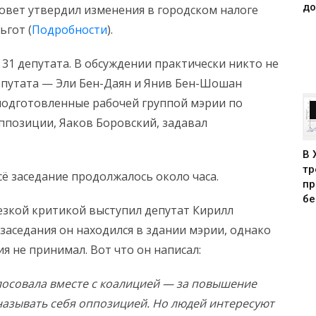
до
совет утвердил изменения в городском налоге
ьгот (
Подробности
).
 31 депутата. В обсуждении практически никто не
епутата — Эли Бен-Даян и Янив Бен-Шошан
подготовленные рабочей группой мэрии по
ппозиции, Яаков Боровский, задавал
В 
тр
Всё заседание продолжалось около часа.
пр
бе
резкой критикой выступил депутат Кирилл
заседания он находился в здании мэрии, однако
ия не принимал. Вот что он написал:
лосовала вместе с коалицией — за повышение
называть себя оппозицией. Но людей интересуют