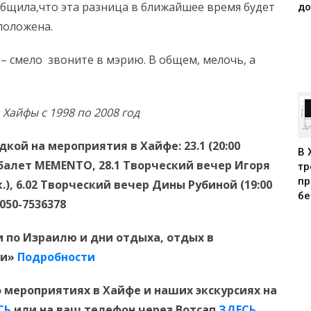
общила,что эта разница в ближайшее время будет
до
положена.
 – смело звоните в мэрию. В общем, мелочь, а
 Хайфы с 1998 по 2008 год
кой на мероприятия в Хайфе: 23.1 (20:00
В 
балет MEMENTO, 28.1 Творческий вечер Игоря
тр
пр
.), 6.02 Творческий вечер Дины Рубиной (19:00
бе
050-7536378
 по Израилю и дни отдыха, отдых в
ии»
Подробности
 мероприятиях в Хайфе и наших экскурсиях на
СЬ
или на ваш телефон через Вотсап
ЗДЕСЬ