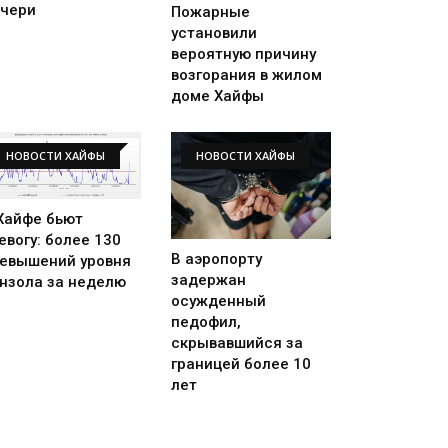
чери
Пожарные
установили
вероятную причину
возгорания в жилом
доме Хайфы
НОВОСТИ ХАЙФЫ
НОВОСТИ ХАЙФЫ
Хайфе бьют
евогу: более 130
В аэропорту
евышений уровня
задержан
нзола за неделю
осужденный
педофил,
скрывавшийся за
границей более 10
лет