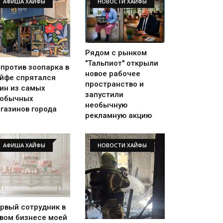
АФИША ХАЙФЫ
НОВОСТИ ХАЙФЫ
Рядом с рынком
"Тальпиот" открыли
против зоопарка в
новое рабочее
йфе спрятался
пространство и
ин из самых
запустили
еобычных
необычную
газинов города
рекламную акцию
АФИША ХАЙФЫ
НОВОСТИ ХАЙФЫ
рвый сотрудник в
вом бизнесе моей