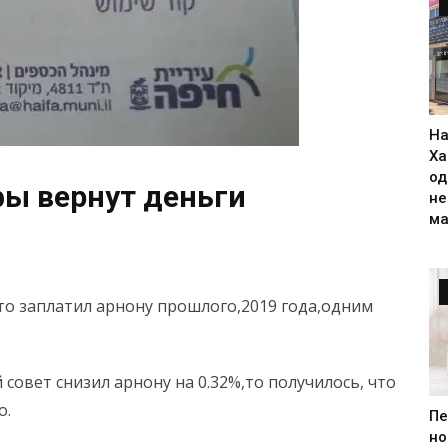
На
Ха
од
ы вернут деньги
н
ма
то заплатил арнону прошлого,2019 года,одним
 совет снизил арнону на 0.32%,то получилось, что
о.
Пе
но