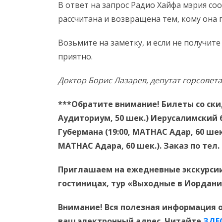
В ответ на запрос Радио Хайфа мэрия со
рассчитана и возвращена тем, кому она 
Возьмите на заметку, и если не получите
приятно.
Доктор Борис Лазарев, депутат горсовета
***Обратите внимание! Билеты со скид
Аудиториум, 50 шек.) Иерусалимский 
Губермана (19:00, МАТНАС Адар, 60 шек
МАТНАС Адара, 60 шек.). Заказ по тел. 
Приглашаем
на ежедневные экскурсии
гостиницах, тур «Выходные в Иордан
Внимание! Вся полезная информация о
ваш электронный адрес. Читайте
ЗДЕ