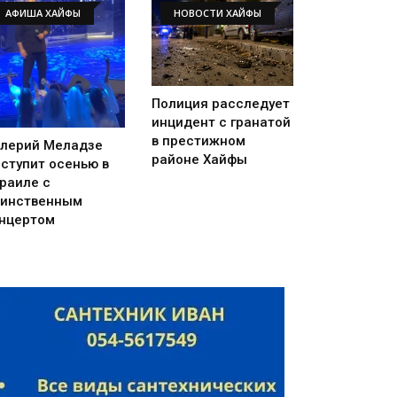
АФИША ХАЙФЫ
НОВОСТИ ХАЙФЫ
Полиция расследует
инцидент с гранатой
в престижном
лерий Меладзе
районе Хайфы
ступит осенью в
раиле с
инственным
нцертом