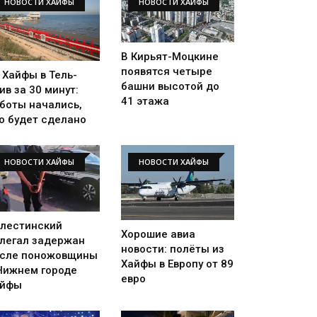
НОВОСТИ ХАЙФЫ
НОВОСТИ ХАЙФЫ
В Кирьят-Моцкине
появятся четыре
 Хайфы в Тель-
башни высотой до
ив за 30 минут:
41 этажа
боты начались,
о будет сделано
НОВОСТИ ХАЙФЫ
НОВОСТИ ХАЙФЫ
лестинский
Хорошие авиа
легал задержан
новости: полёты из
сле поножовщины
Хайфы в Европу от 89
Нижнем городе
евро
айфы