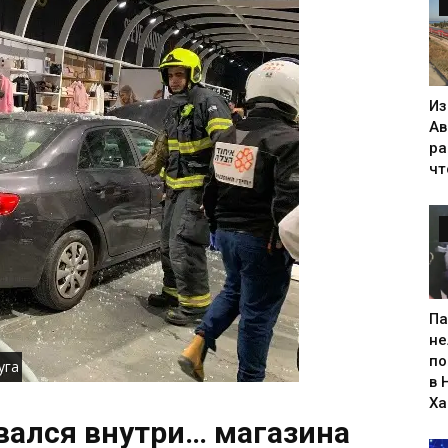
Из
Ав
ра
чт
Па
не
по
уга
в 
Х
вался внутри… магазина