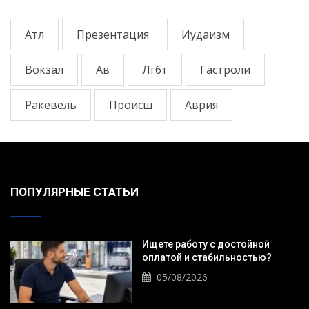
Атл
Презентация
Иудаизм
Вокзал
Ав
Лгбт
Гастроли
Ракевель
Происш
Аврия
ПОПУЛЯРНЫЕ СТАТЬИ
Ищете работу с достойной
оплатой и стабильностью?
05/08/2026