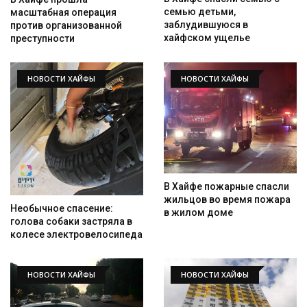
семью детьми,
масштабная операция
заблудившуюся в
против организованной
хайфском ущелье
преступности
НОВОСТИ ХАЙФЫ
НОВОСТИ ХАЙФЫ
В Хайфе пожарные спасли
жильцов во время пожара
Необычное спасение:
в жилом доме
голова собаки застряла в
колесе электровелосипеда
НОВОСТИ ХАЙФЫ
НОВОСТИ ХАЙФЫ