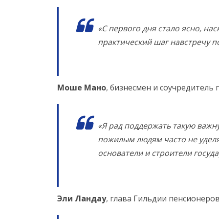
«С первого дня стало ясно, на
практический шаг навстречу п
Моше Мано
, бизнесмен и соучредитель
«Я рад поддержать такую важн
пожилым людям часто не удел
основатели и строители госуда
Эли Ландау
, глава Гильдии пенсионеров