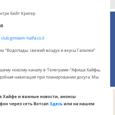
нтре Бейт Кригер
66
:
club.gimlaim-haifa.co.il
ию “Водопады, свежий воздух и вкусы Галилеи”
шему новому каналу в Телеграме-“Афиша Хайфы,
Удобная навигация при планировании досуга. Мы
в Хайфе и
важные новости, анонсы
ефон
через сеть Вотсап
Здесь
или на нашем