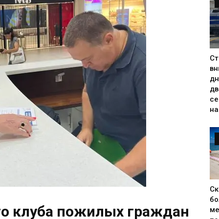
Ст
вн
дн
дв
се
на
Ск
бо
го клуба пожилых граждан
ме