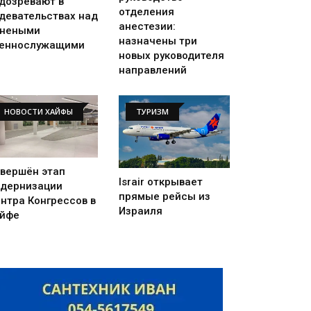
дозревают в
отделения
девательствах над
анестезии:
анеными
назначены три
еннослужащими
новых руководителя
направлений
НОВОСТИ ХАЙФЫ
ТУРИЗМ
вершён этап
Israir открывает
дернизации
прямые рейсы из
нтра Конгрессов в
Израиля
йфе