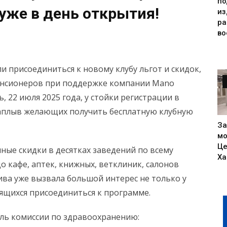
по
 уже в день открытия!
из
р
во
 присоединиться к новому клубу льгот и скидок,
енсионеров при поддержке компании Mano
, 22 июля 2025 года, у стойки регистрации в
аплыв желающих получить бесплатную клубную
За
мо
Це
ные скидки в десятках заведений по всему
Ха
о кафе, аптек, книжных, ветклиник, салонов
ива уже вызвала большой интерес не только у
мящихся присоединиться к программе.
ель комиссии по здравоохранению: