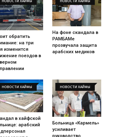
НОВОСТИ ХАЙФЫ
НОВОСТИ ХАЙФЫ
На фоне скандала в
оит обратить
РАМБАМе
имание: на три
прозвучала защита
я изменится
арабских медиков
ижение поездов в
верном
правлении
НОВОСТИ ХАЙФЫ
НОВОСТИ ХАЙФЫ
андал в хайфской
Больница «Кармель»
льнице: арабский
усиливает
дперсонал
руководство