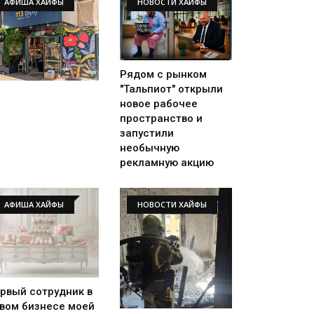
АФИША ХАЙФЫ
НОВОСТИ ХАЙФЫ
Рядом с рынком
"Тальпиот" открыли
новое рабочее
пространство и
запустили
необычную
рекламную акцию
АФИША ХАЙФЫ
НОВОСТИ ХАЙФЫ
рвый сотрудник в
вом бизнесе моей