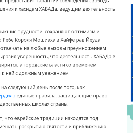
е предоставит гарантии соблюдения свободы
шения к хасидам ХАБАДа, ведущим деятельность
зникшие трудности, сохраняют оптимизм и
о Ребе Короля Мошиаха в Хайфе рав Йеуда
ит отвечать на любые вызовы преумножением
ыразил уверенность, что деятельность ХАБАДа в
ширится, а городские власти со временем
я к ней с должным уважением.
на следующий день после того, как
ердило
единые правила, защищающие право
ударственных школах страны.
т, что еврейские традиции находятся под
мешать раскрытию святости и приближению