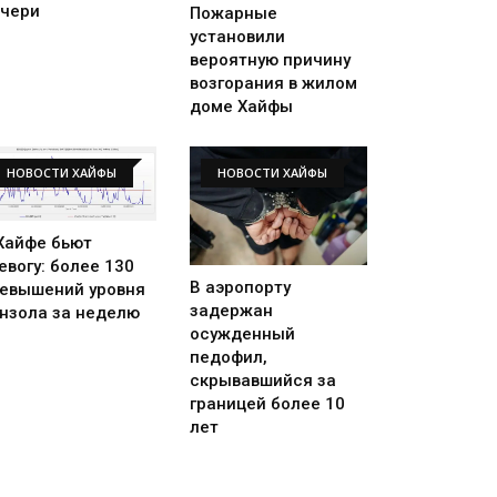
чери
Пожарные
установили
вероятную причину
возгорания в жилом
доме Хайфы
НОВОСТИ ХАЙФЫ
НОВОСТИ ХАЙФЫ
Хайфе бьют
евогу: более 130
В аэропорту
евышений уровня
задержан
нзола за неделю
осужденный
педофил,
скрывавшийся за
границей более 10
лет