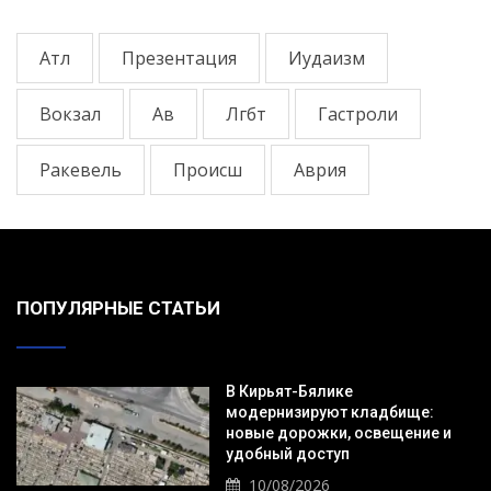
Атл
Презентация
Иудаизм
Вокзал
Ав
Лгбт
Гастроли
Ракевель
Происш
Аврия
ПОПУЛЯРНЫЕ СТАТЬИ
В Кирьят-Бялике
модернизируют кладбище:
новые дорожки, освещение и
удобный доступ
10/08/2026