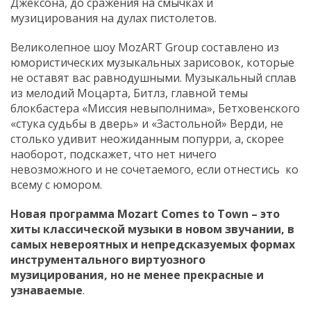
Джексона, до сражения на смычках и
музицирования на дулах пистолетов.
Великолепное шоу MozART Group составлено из
юмористических музыкальных зарисовок, которые
не оставят вас равнодушными. Музыкальный сплав
из мелодий Моцарта, Битлз, главной темы
блокбастера «Миссия невыполнима», Бетховенского
«стука судьбы в дверь» и «Застольной» Верди, не
столько удивит неожиданным попурри, а, скорее
наоборот, подскажет, что нет ничего
невозможного и не сочетаемого, если отнестись ко
всему с юмором.
Новая программа Mozart
C
omes to
T
own – это
хиты классической музыки в новом звучании, в
самых невероятных и непредсказуемых формах
инструментального виртуозного
музицирования, но не менее прекрасные и
узнаваемые
.