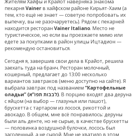
Жителям Хайфы и Крайот наверняка знакома
пекарня
Vainer
в хайфском районе Кирьят-Хаим (а
тем, кто ещё не знает — советую попробовать их
выпечку, вы не разочаруетесь). Рядом с пекарней
находится ресторан
Vainer Italiano
. Место не
туристическое, но если вы проезжаете мимо или
едете за покупками в район улицы Ицтадион —
рекомендую остановиться.
Сегодня я, завершив свои дела в Крайот, решила
заехать туда на бранч. Ресторан молочный,
кошерный, предлагает до 13:00 несколько
вариантов завтраков (меню доступно на сайте). Я
выбрала завтрак под названием
“Картофельные
оладьи” (לבבות תפו”א)
. В порцию входят два деруна
с яйцом (на выбор — глазунья или пашот),
брускетта с тартаром из лосося, рикоттой и
авокадо. В общем, мне всё понравилось: деруны
были аль денте, но не сырые, в качестве брускетты
— половинка воздушной булочки, лосось был
засоленный, а не сырой. Мне не хватило в этом