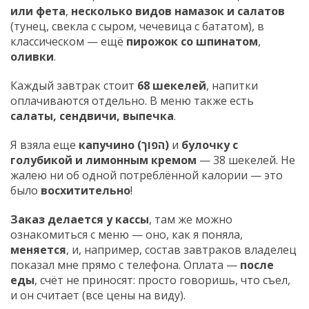
или фета
,
несколько видов намазок и салатов
(тунец, свекла с сыром, чечевица с бататом), в
классическом — ещё
пирожок со шпинатом
,
оливки
.
Каждый завтрак стоит
68 шекелей
, напитки
оплачиваются отдельно. В меню также есть
салаты, сендвичи, выпечка
.
Я взяла еще
капучино (הפוך)
и
булочку с
голубикой и лимонным кремом
— 38 шекелей. Не
жалею ни об одной потреблённой калории — это
было
восхитительно
!
Заказ делается у кассы
, там же можно
ознакомиться с меню — оно, как я поняла,
меняется
, и, например, состав завтраков владелец
показал мне прямо с телефона. Оплата —
после
еды
, счёт не приносят: просто говоришь, что съел,
и он считает (все цены на виду).