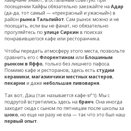
Хайфчане знают, а остальным советую: при
посещении Хайфы обязательно заезжайте на
Адар
(да-да, тот самый — «прекрасный и ужасный») в
район
рынка Тальпийот
. Сам рынок можно и не
посещать, если вы не фанат, но обязательно
прогуляйтесь по
улице Сиркин
в поисках
понравившегося кафе или ресторанчика.
Чтобы передать атмосферу этого места, позвольте
сравнить его с
Флорентином
или
Блошиным
рынком в Яффо
, только без лишнего пафоса.
Помимо кафе и ресторанов, здесь есть
студии
керамики
,
магазинчики местных мастеров
,
пекарни
и даже
небольшая пивоварня
.
Так вот, Даш (так называется кафе-ד”ש). Мы с
подругой встретились здесь на
бранч
. Она иногда
заходит сюда с сыном по пятницам после школы за
шоко
, но еще ни разу не ела — так что это был наш
первый опыт
.