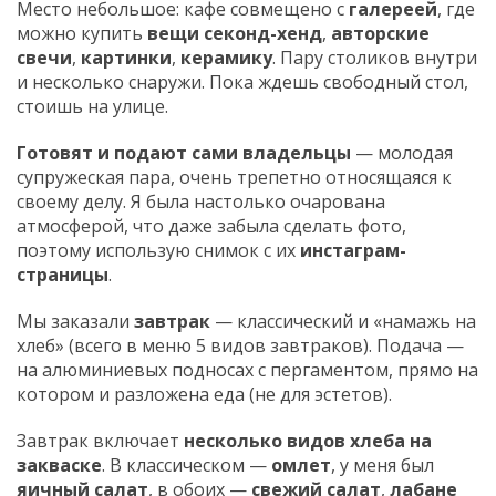
Место небольшое: кафе совмещено с
галереей
, где
можно купить
вещи секонд-хенд
,
авторские
свечи
,
картинки
,
керамику
. Пару столиков внутри
и несколько снаружи. Пока ждешь свободный стол,
стоишь на улице.
Готовят и подают сами владельцы
— молодая
супружеская пара, очень трепетно относящаяся к
своему делу. Я была настолько очарована
атмосферой, что даже забыла сделать фото,
поэтому использую снимок с их
инстаграм-
страницы
.
Мы заказали
завтрак
— классический и «намажь на
хлеб» (всего в меню 5 видов завтраков). Подача —
на алюминиевых подносах с пергаментом, прямо на
котором и разложена еда (не для эстетов).
Завтрак включает
несколько видов хлеба на
закваске
. В классическом —
омлет
, у меня был
яичный салат
, в обоих —
свежий салат
,
лабане