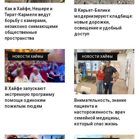
Как в Хайфе, Нешере и
В Кирьят-Бялике
Тират-Кармеле ведут
модернизируют кладбище:
борьбу с камерами,
новые дорожки,
незаконно снимающими
освещение и удобный
общественные
доступ
пространства
Искать
НОВОСТИ ХАЙФЫ
НОВОСТИ ХАЙФЫ
В Хайфе запускают
экстренную программу
помощи одиноким
Внимательность, знание
пожилым людям
пациента и
настороженность: врач
семейной медицины,
который спас жизнь