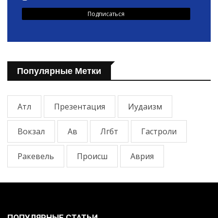
Популярные Метки
Атл
Презентация
Иудаизм
Вокзал
Ав
Лгбт
Гастроли
Ракевель
Происш
Аврия
ПОПУЛЯРНЫЕ СТАТЬИ