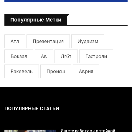
Популярные Метки
Атл
Презентация
Иудаизм
Вокзал
Ав
Лгбт
Гастроли
Ракевель
Происш
Аврия
ПОПУЛЯРНЫЕ СТАТЬИ
Ищете работу с достойной