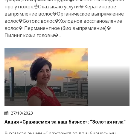
про утюжок.☝️Оказываю услуги:💎Кератиновое
выпрямление волос💎Органическое выпрямление
волос💎Ботокс волос💎Холодное восстановление
волос💎 Перманентное (био выпрямление)💎
Пилинг кожи головы💎...
27/10/2023
Акция «Сражаемся за ваш бизнес»: “Золотая игла”
В рамках акции «Сражаемся за ваш бизнес» мы