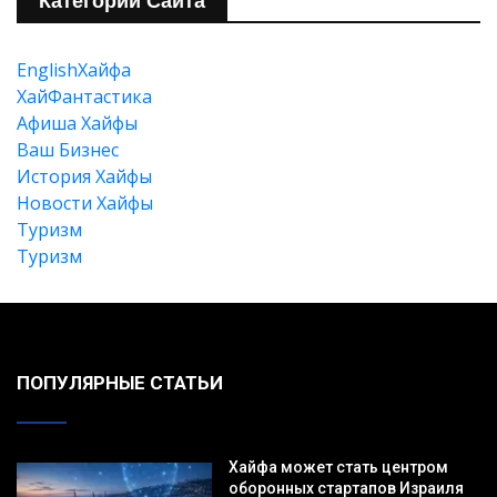
Категории Сайта
EnglishХайфа
XайФантастика
Афиша Хайфы
Ваш Бизнес
История Хайфы
Новости Хайфы
Туризм
Туризм
ПОПУЛЯРНЫЕ СТАТЬИ
Хайфа может стать центром
оборонных стартапов Израиля