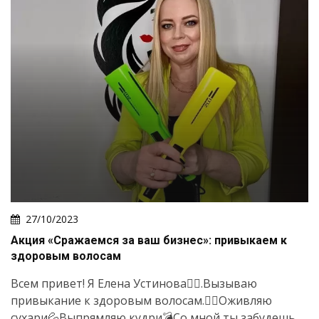
27/10/2023
Акция «Сражаемся за ваш бизнес»: привыкаем к
здоровым волосам
Всем привет! Я Елена Устинова💁‍♀️.Вызываю
привыкание к здоровым волосам.💆‍♀️Оживляю
сухари💦Выпрямляю кудри💣Со мной ты забудешь