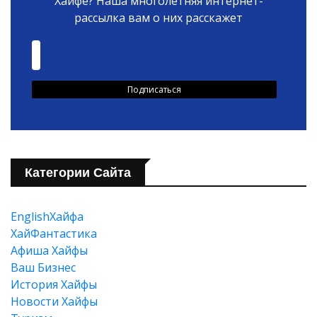
Хайфе? Наша многолетняя интернет-
рассылка вам о них расскажет
Категории Сайта
EnglishХайфа
XайФантастика
Афиша Хайфы
Ваш Бизнес
История Хайфы
Новости Хайфы