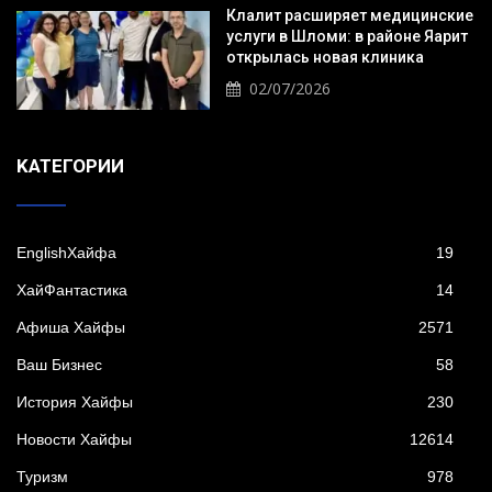
Клалит расширяет медицинские
услуги в Шломи: в районе Яарит
открылась новая клиника
02/07/2026
KАТЕГОРИИ
EnglishХайфа
19
XайФантастика
14
Афиша Хайфы
2571
Ваш Бизнес
58
История Хайфы
230
Новости Хайфы
12614
Туризм
978