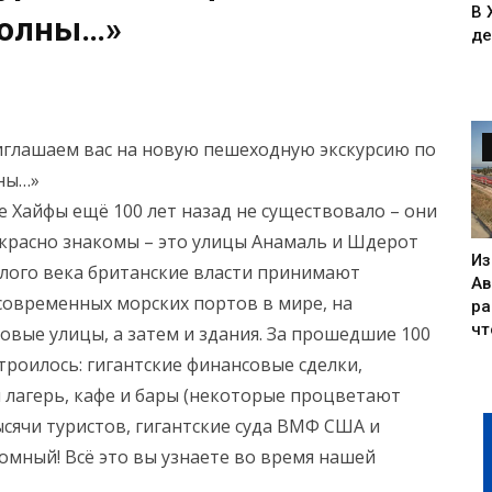
В 
волны…»
де
риглашаем вас на новую пешеходную экскурсию по
лны…»
 Хайфы ещё 100 лет назад не существовало – они
екрасно знакомы – это улицы Анамаль и Шдерот
Из
ошлого века британские власти принимают
Ав
современных морских портов в мире, на
ра
чт
овые улицы, а затем и здания. За прошедшие 100
строилось: гигантские финансовые сделки,
 лагерь, кафе и бары (некоторые процветают
тысячи туристов, гигантские суда ВМФ США и
омный! Всё это вы узнаете во время нашей