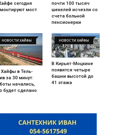
Хайфе сегодня
почти 100 тысяч
монтируют мост
шекелей исчезли со
счета больной
пенсионерки
НОВОСТИ ХАЙФЫ
НОВОСТИ ХАЙФЫ
В Кирьят-Моцкине
появятся четыре
 Хайфы в Тель-
башни высотой до
ив за 30 минут:
41 этажа
боты начались,
о будет сделано