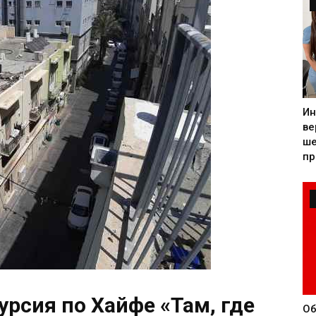
Ин
ве
ше
пр
урсия по Хайфе «Там, где
Об